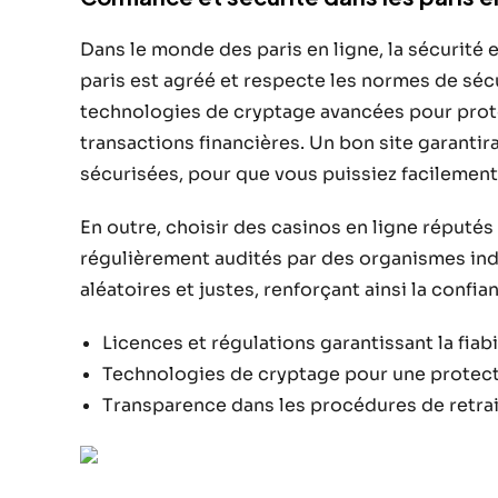
Dans le monde des paris en ligne, la sécurité es
paris est agréé et respecte les normes de sécu
technologies de cryptage avancées pour prot
transactions financières. Un bon site garanti
sécurisées, pour que vous puissiez facilement
En outre, choisir des casinos en ligne réputés 
régulièrement audités par des organismes ind
aléatoires et justes, renforçant ainsi la confia
Licences et régulations garantissant la fiabi
Technologies de cryptage pour une protec
Transparence dans les procédures de retrai