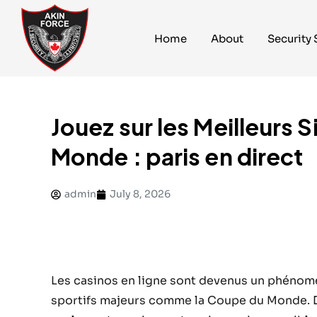
Home
About
Security 
Jouez sur les Meilleurs 
Monde : paris en direct
admin
July 8, 2026
Les casinos en ligne sont devenus un phéno
sportifs majeurs comme la Coupe du Monde. Da