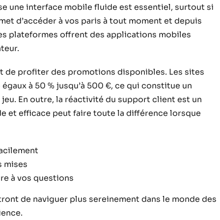
e une interface mobile fluide est essentiel, surtout si
rmet d’accéder à vos paris à tout moment et depuis
res plateformes offrent des applications mobiles
teur.
t de profiter des promotions disponibles. Les sites
égaux à 50 % jusqu’à 500 €, ce qui constitue un
eu. En outre, la réactivité du support client est un
e et efficace peut faire toute la différence lorsque
facilement
s mises
re à vos questions
tront de naviguer plus sereinement dans le monde des
ience.