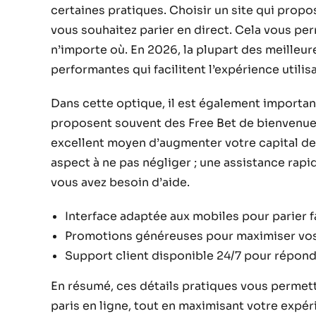
certaines pratiques. Choisir un site qui propos
vous souhaitez parier en direct. Cela vous pe
n’importe où. En 2026, la plupart des meilleu
performantes qui facilitent l’expérience utilisa
Dans cette optique, il est également importan
proposent souvent des Free Bet de bienvenue 
excellent moyen d’augmenter votre capital de j
aspect à ne pas négliger ; une assistance rapid
vous avez besoin d’aide.
Interface adaptée aux mobiles pour parier 
Promotions généreuses pour maximiser vo
Support client disponible 24/7 pour répond
En résumé, ces détails pratiques vous permet
paris en ligne, tout en maximisant votre expér