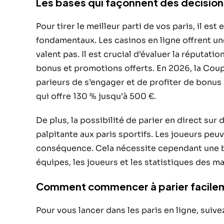
Les bases qui façonnent des décision
Pour tirer le meilleur parti de vos paris, il e
fondamentaux. Les casinos en ligne offrent une
valent pas. Il est crucial d’évaluer la réputatio
bonus et promotions offerts. En 2026, la Co
parieurs de s’engager et de profiter de bonus
qui offre 130 % jusqu’à 500 €.
De plus, la possibilité de parier en direct s
palpitante aux paris sportifs. Les joueurs peuv
conséquence. Cela nécessite cependant une b
équipes, les joueurs et les statistiques des m
Comment commencer à parier facile
Pour vous lancer dans les paris en ligne, suive