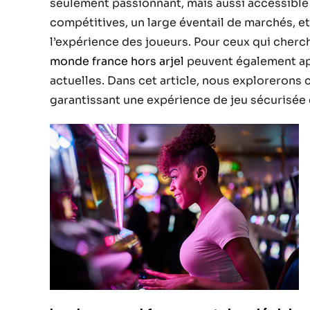
seulement passionnant, mais aussi accessible à
compétitives, un large éventail de marchés, e
l’expérience des joueurs. Pour ceux qui cherc
monde france hors arjel
peuvent également ap
actuelles. Dans cet article, nous explorerons 
garantissant une expérience de jeu sécurisée 