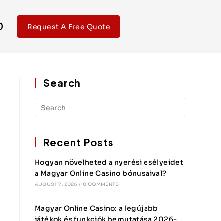
0
Request A Free Quote
Search
Recent Posts
Hogyan növelheted a nyerési esélyeidet
a Magyar Online Casino bónusaival?
AUGUST 7, 2026
/
0 COMMENTS
Magyar Online Casino: a legújabb
játékok és funkciók bemutatása 2026-