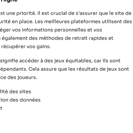
t une priorité. Il est crucial de s’assurer que le site de
rité en place. Les meilleures plateformes utilisent des
éger vos informations personnelles et vos
ra également des méthodes de retrait rapides et
 récupérer vos gains.
signifie accéder à des jeux équitables, car ils sont
épendants. Cela assure que les résultats de jeux sont
nce des joueurs.
lité des sites
tion des données
t