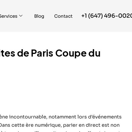
+1 (647) 496-002
Services
Blog
Contact
Sites de Paris Coupe du
mène incontournable, notamment lors d’événements
ns cette ère numérique, parier en direct est non